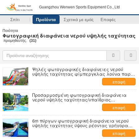
Guangzhou Wenwen Sports Equipment Co., Ltd
Σπίτι
Προϊόντα
Σχετικά με εμάς
Επαφές
Ποιότητα
Φωτογραφική διαφάνεια νερού υψηλής ταχύτητας
προμηθευτής.
(31)
Ψηλές φωτογραφικές διαφάνειες νερού
υψηλής ταχύτητας φίμπεργκλας λούνα παρκ
για το πάρκο νερού θέματος
επαφή
Προσαρμοσμένη φωτογραφική διαφάνεια
νερού υψηλής ταχύτητας/υπαίθριος
εξοπλισμός πάρκων νερού
επαφή
6m πύργων φωτογραφική διαφάνεια νερού
υψηλής ταχύτητας ύψους ρέοντας γρήγορα
για το θέρετρο
επαφή